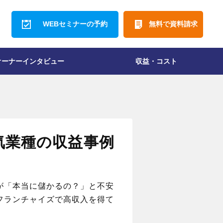
WEBセミナーの予約
無料で資料請求
オーナーインタビュー
収益・コスト
収支イメージ
収支実績
開業資金
ロイヤリティ
講師の採用コスト
気業種の収益事例
が「本当に儲かるの？」と不安
フランチャイズで高収入を得て