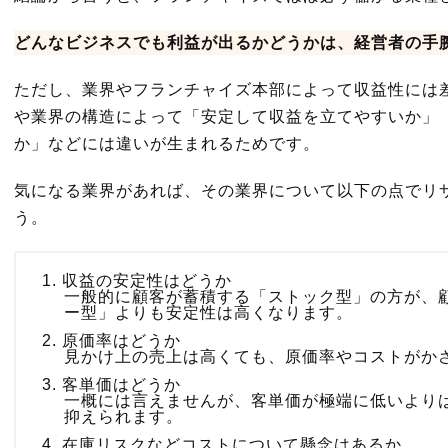
どんなビジネスでも利益が出るかどうかは、経営者の手
ただし、業界やフランチャイズ本部によって収益性には
や業界の構造によって「安定して収益を立てやすいか」
か」などには違いが生まれるためです。
気になる業界があれば、その業界について以下の点でリ
う。
収益の安定性はどうか
一般的に顧客が蓄積する「ストック型」の方が、
ー型」よりも安定性は高くなります。
原価率はどうか
見かけ上の売上は高くても、原価率やコストがか
客単価はどうか
一概には言えませんが、客単価が極端に低いより
抑えられます。
在庫リスクなどコストについて懸念はあるか