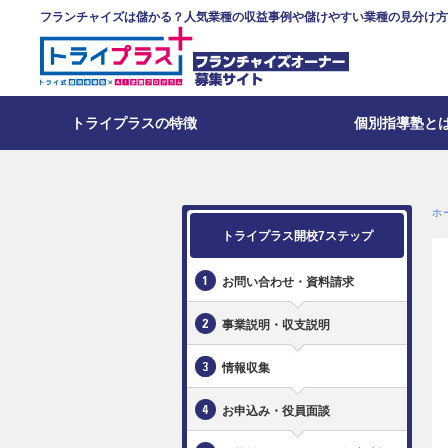
フランチャイズは儲かる？人気業種の収益事例や儲けやすい業種の見分け方
トライプラスの特徴
個別指導塾と
トライプラスの強み
教育理念
教育業界の現状
子どもにかける教育費
個別指導塾の強み
ホ
トライプラス開校7ステップ
お問い合わせ・資料請求
事業説明・収支説明
情報収集
お申込み・役員面談